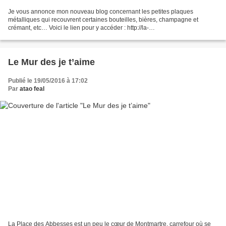
Je vous annonce mon nouveau blog concernant les petites plaques
métalliques qui recouvrent certaines bouteilles, bières, champagne et
crémant, etc… Voici le lien pour y accéder : http://la-
placomusophilie.eklablog.com La Placomusophilie a pris un essor...
Le Mur des je t’aime
Publié le 19/05/2016 à 17:02
Par
atao feal
La Place des Abbesses est un peu le cœur de Montmartre, carrefour où se