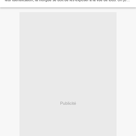
leur identification, la morgue se doit de les exposer à la vue de tous. Un jour,
alors qu’un légiste...
Publicité