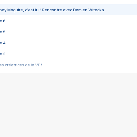
bey Maguire, c'est lui ! Rencontre avec Damien Witecka
e 6
e 5
e 4
e 3
s créatrices de la VF !
e 2
e 1
e Mektoub My Love arrive enfin ! Rencontre avec Shaïn Boumedine et Sal
i : après Toni en famille
elle réalise le bouleversant Dites lui que je l'aime
ais ! Rencontre autour de Vie privée de Rebecca Zlotowski