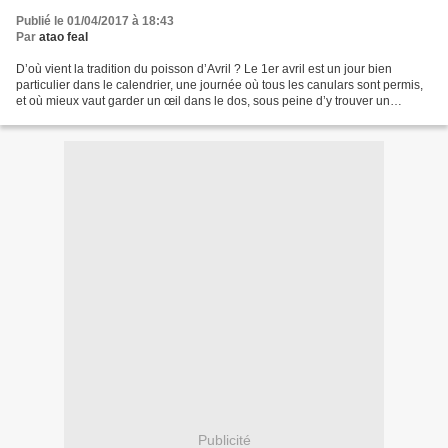
Publié le 01/04/2017 à 18:43
Par
atao feal
D’où vient la tradition du poisson d’Avril ? Le 1er avril est un jour bien
particulier dans le calendrier, une journée où tous les canulars sont permis,
et où mieux vaut garder un œil dans le dos, sous peine d’y trouver un
poisson attaché ! Découvrons...
Publicité