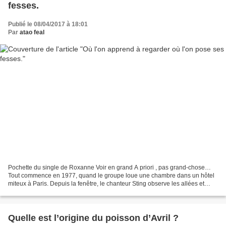
fesses.
Publié le 08/04/2017 à 18:01
Par
atao feal
Pochette du single de Roxanne Voir en grand A priori , pas grand-chose…
Tout commence en 1977, quand le groupe loue une chambre dans un hôtel
miteux à Paris. Depuis la fenêtre, le chanteur Sting observe les allées et
venues des prostituées. Inspiré, il...
Quelle est l’origine du poisson d’Avril ?