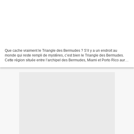
Que cache vraiment le Triangle des Bermudes ? S’il y a un endroit au
monde qui reste rempli de mystères, c’est bien le Triangle des Bermudes.
Cette région située entre l’archipel des Bermudes, Miami et Porto Rico aurait
en effet été le théâtre d’une multitude...