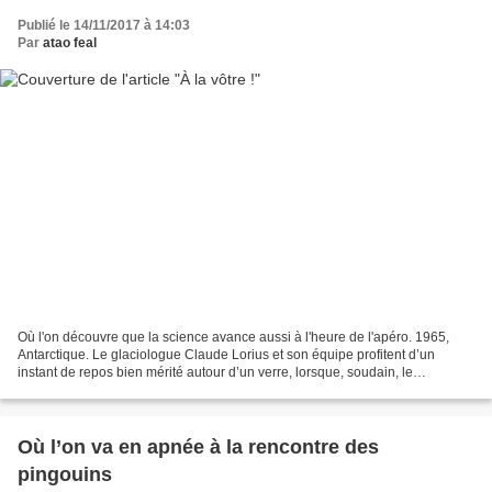
Publié le 14/11/2017 à 14:03
Par
atao feal
Où l'on découvre que la science avance aussi à l'heure de l'apéro. 1965,
Antarctique. Le glaciologue Claude Lorius et son équipe profitent d’un
instant de repos bien mérité autour d’un verre, lorsque, soudain, le
scientifique se fige… Mais que lui arrive-t-il...
Où l’on va en apnée à la rencontre des
pingouins