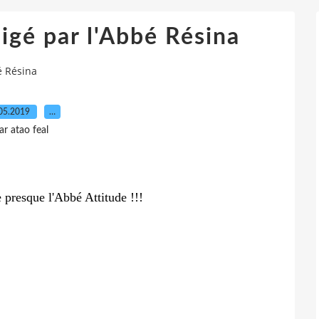
igé par l'Abbé Résina
é Résina
05.2019
…
ar atao feal
e presque l'Abbé Attitude !!!