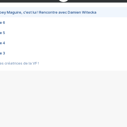
bey Maguire, c'est lui ! Rencontre avec Damien Witecka
e 6
e 5
e 4
e 3
s créatrices de la VF !
e 2
e 1
e Mektoub My Love arrive enfin ! Rencontre avec Shaïn Boumedine et Sal
i : après Toni en famille
elle réalise le bouleversant Dites lui que je l'aime
ais ! Rencontre autour de Vie privée de Rebecca Zlotowski