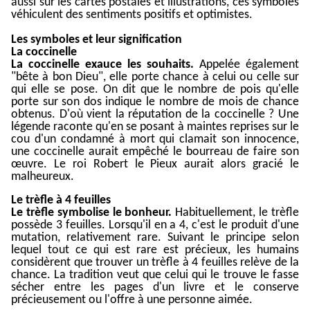
aussi sur les
cartes
postales et illustrations, ces symboles
véhiculent des sentiments positifs et optimistes.
Les symboles et leur signification
La coccinelle
La coccinelle exauce les souhaits.
Appelée également
"bête à bon Dieu", elle porte chance à celui ou celle sur
qui elle se pose. On dit que le nombre de pois qu'elle
porte sur son dos indique le nombre de mois de chance
obtenus. D'où vient la réputation de la coccinelle ? Une
légende raconte qu'en se posant à maintes reprises sur le
cou d'un condamné à mort qui clamait son innocence,
une coccinelle aurait empêché le bourreau de faire son
œ
uvre. Le roi Robert le Pieux aurait alors gracié le
malheureux.
Le trèfle à 4 feuilles
Le trèfle symbolise le bonheur.
Habituellement, le trèfle
possède 3 feuilles. Lorsqu'il en a 4, c'est le produit d'une
mutation, relativement rare. Suivant le principe selon
lequel tout ce qui est rare est précieux, les humains
considèrent que trouver un trèfle à 4 feuilles relève de la
chance. La tradition veut que celui qui le trouve le fasse
sécher entre les pages d'un livre et le conserve
précieusement ou l'offre à une personne aimée.