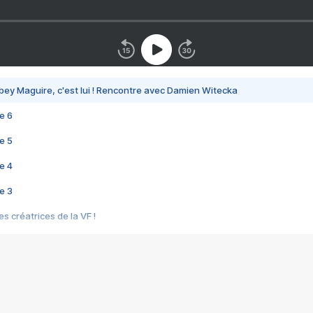
bey Maguire, c'est lui ! Rencontre avec Damien Witecka
e 6
e 5
e 4
e 3
s créatrices de la VF !
e 2
e 1
e Mektoub My Love arrive enfin ! Rencontre avec Shaïn Boumedine et Sal