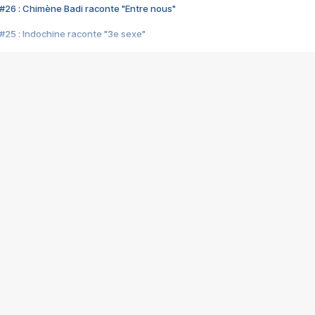
#26 : Chimène Badi raconte "Entre nous"
#25 : Indochine raconte "3e sexe"
#24 : Zaho raconte "C'est chelou"
#23 : Patrick Bruel raconte "Au café des délices"
#22 : Kyo raconte "Le chemin"
#21 : Nolwenn Leroy raconte "Cassé"
#20 : Patrick Hernandez raconte "Born to be alive"
#19 : Lorie raconte "Près de moi"
#18 : Michael Jones raconte "A nos actes manqués" (avec Jean-Jacque
#17 : Khaled raconte "Aïcha"
#16 : Corneille raconte "Parce qu'on vient de loin"
#15 : Indochine raconte "L'aventurier"
14 : Lorie raconte "Sur un air latino"