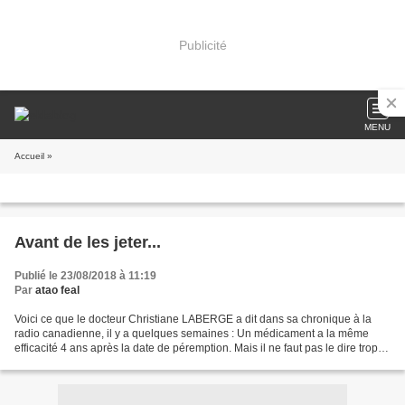
Publicité
MENU
Accueil
»
Avant de les jeter...
Publié le 23/08/2018 à 11:19
Par
atao feal
Voici ce que le docteur Christiane LABERGE a dit dans sa chronique à la
radio canadienne, il y a quelques semaines : Un médicament a la même
efficacité 4 ans après la date de péremption. Mais il ne faut pas le dire trop
fort parce que les compagnies pharmaceutiques...