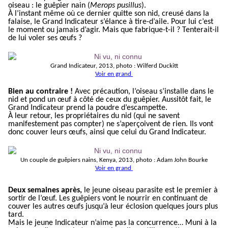
oiseau : le guêpier nain (
Merops pusillus
).
À l’instant même où ce dernier quitte son nid, creusé dans la
falaise, le Grand Indicateur s’élance à tire-d’aile. Pour lui c’est
le moment ou jamais d’agir. Mais que fabrique-t-il ? Tenterait-il
de lui voler ses œufs ?
Grand Indicateur, 2013, photo : Wilferd Duckitt
Voir en grand
Bien au contraire !
Avec précaution, l’oiseau s’installe dans le
nid et pond un œuf à côté de ceux du guêpier. Aussitôt fait, le
Grand Indicateur prend la poudre d’escampette.
À leur retour, les propriétaires du nid (qui ne savent
manifestement pas compter) ne s’aperçoivent de rien. Ils vont
donc couver leurs œufs, ainsi que celui du Grand Indicateur.
Un couple de guêpiers nains, Kenya, 2013, photo : Adam John Bourke
Voir en grand
Deux semaines après,
le jeune oiseau parasite est le premier à
sortir de l’œuf. Les guêpiers vont le nourrir en continuant de
couver les autres œufs jusqu’à leur éclosion quelques jours plus
tard.
Mais le jeune Indicateur n’aime pas la concurrence… Muni à la