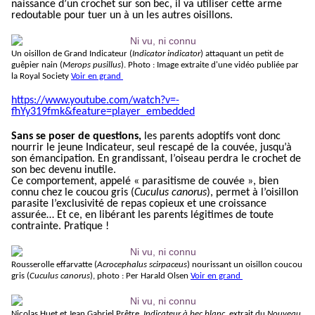
naissance d’un crochet sur son bec, il va utiliser cette arme
redoutable pour tuer un à un les autres oisillons.
Un oisillon de Grand Indicateur (
Indicator indicator
) attaquant un petit de
guêpier nain (
Merops pusillus
). Photo : Image extraite d'une vidéo publiée par
la Royal Society
Voir en grand
https://www.youtube.com/watch?v=-
fhYy319fmk&feature=player_embedded
Sans se poser de questions,
les parents adoptifs vont donc
nourrir le jeune Indicateur, seul rescapé de la couvée, jusqu’à
son émancipation. En grandissant, l’oiseau perdra le crochet de
son bec devenu inutile.
Ce comportement, appelé « parasitisme de couvée », bien
connu chez le coucou gris (
Cuculus canorus
), permet à l’oisillon
parasite l’exclusivité de repas copieux et une croissance
assurée… Et ce, en libérant les parents légitimes de toute
contrainte. Pratique !
Rousserolle effarvatte (
Acrocephalus scirpaceus
) nourissant un oisillon coucou
gris (
Cuculus canorus
), photo : Per Harald Olsen
Voir en grand
Nicolas Huet et Jean Gabriel Prêtre,
Indicateur à bec blanc
, extrait du
Nouveau