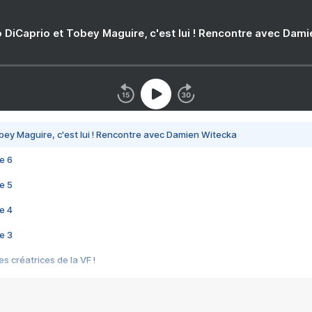
 DiCaprio et Tobey Maguire, c'est lui ! Rencontre avec Dam
bey Maguire, c'est lui ! Rencontre avec Damien Witecka
e 6
e 5
e 4
e 3
s créatrices de la VF !
e 2
e 1