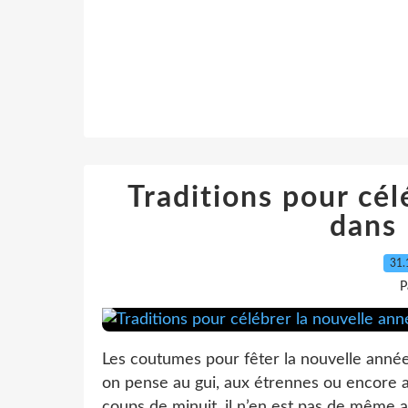
Traditions pour cél
dans
31.
P
Les coutumes pour fêter la nouvelle anné
on pense au gui, aux étrennes ou encore 
coups de minuit, il n’en est pas de même aill