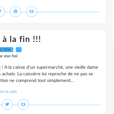
 la fin !!!
12.2016
…
ar atao feal
! A la caisse d'un supermarché, une vieille dame
 achats. La caissière lui reproche de ne pas se
ration ne comprend tout simplement...
ire la suite