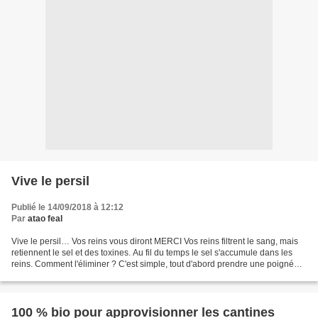
Vive le persil
Publié le 14/09/2018 à 12:12
Par
atao feal
Vive le persil… Vos reins vous diront MERCI Vos reins filtrent le sang, mais
retiennent le sel et des toxines. Au fil du temps le sel s'accumule dans les
reins. Comment l'éliminer ? C'est simple, tout d'abord prendre une poignée
de persil le laver puis...
100 % bio pour approvisionner les cantines