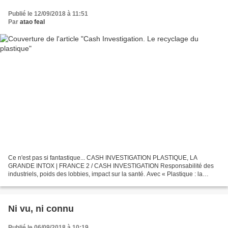
Publié le 12/09/2018 à 11:51
Par
atao feal
Ce n'est pas si fantastique... CASH INVESTIGATION PLASTIQUE, LA
GRANDE INTOX | FRANCE 2 / CASH INVESTIGATION Responsabilité des
industriels, poids des lobbies, impact sur la santé. Avec « Plastique : la
grande intox », Cash Investigation livre une enquête...
Ni vu, ni connu
Publié le 06/09/2018 à 10:19