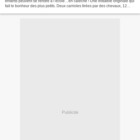
enfants peuvent se rendre à l’école…en calèche ! Une initiative originale qui
fait le bonheur des plus petits. Deux carrioles tirées par des chevaux, 12
arrêts desservant cinq...
Publicité