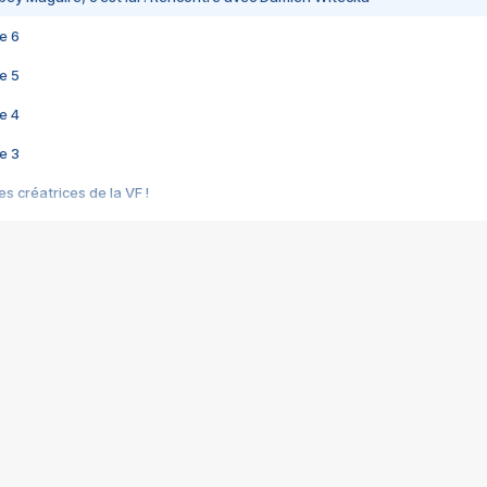
e 6
e 5
e 4
e 3
s créatrices de la VF !
e 2
e 1
e Mektoub My Love arrive enfin ! Rencontre avec Shaïn Boumedine et Sal
i : après Toni en famille
elle réalise le bouleversant Dites lui que je l'aime
ais ! Rencontre autour de Vie privée de Rebecca Zlotowski
 de Marguerite, Grave... Rencontre avec Ella Rumpf