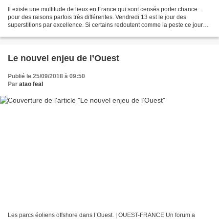
Il existe une multitude de lieux en France qui sont censés porter chance...
pour des raisons parfois très différentes. Vendredi 13 est le jour des
superstitions par excellence. Si certains redoutent comme la peste ce jour
qu'ils considèrent comme maudit,...
Le nouvel enjeu de l’Ouest
Publié le 25/09/2018 à 09:50
Par
atao feal
Les parcs éoliens offshore dans l’Ouest. | OUEST-FRANCE Un forum a