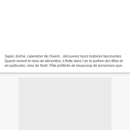
Sapin, bûche, calendrier de l'Avent... découvrez leurs histoires fascinantes
Quand revient le mois de décembre, il flotte dans l’air le parfum des fêtes et
en particulier, celui de Noël. Fête préférée de beaucoup de personnes quel
que soit leur âge, elle...