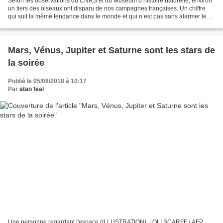
Selon les observations du CNRS et du Muséum d’histoire naturelle, environ
un tiers des oiseaux ont disparu de nos campagnes françaises. Un chiffre
qui suit la même tendance dans le monde et qui n’est pas sans alarmer les
scientifiques. U n rôle essentiel...
Mars, Vénus, Jupiter et Saturne sont les stars de
la soirée
Publié le 05/08/2018 à 10:17
Par
atao feal
Une personne regardant l'espace (ILLUSTRATION). | OLI SCARFF / AFP