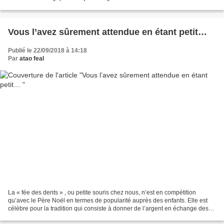
Lorraine, la tradition veut...
Vous l’avez sûrement attendue en étant petit…
Publié le 22/09/2018 à 14:18
Par
atao feal
La « fée des dents » , ou petite souris chez nous, n’est en compétition
qu’avec le Père Noël en termes de popularité auprès des enfants. Elle est
célèbre pour la tradition qui consiste à donner de l’argent en échange des
dents de lait qui sont tombées....