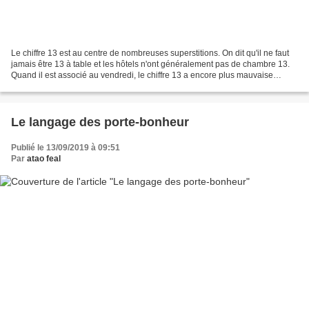
Le chiffre 13 est au centre de nombreuses superstitions. On dit qu'il ne faut
jamais être 13 à table et les hôtels n'ont généralement pas de chambre 13.
Quand il est associé au vendredi, le chiffre 13 a encore plus mauvaise
réputation ! Nous allons vous...
Le langage des porte-bonheur
Publié le 13/09/2019 à 09:51
Par
atao feal