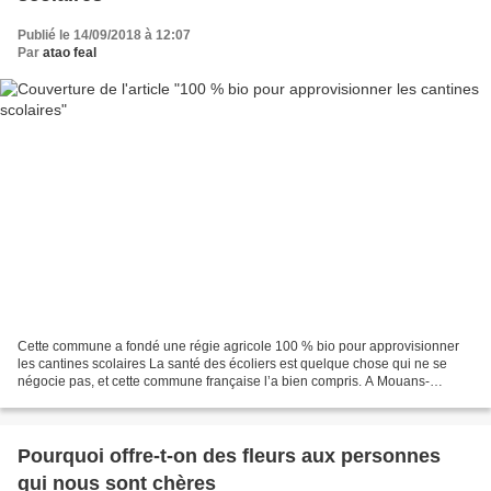
Publié le 14/09/2018 à 12:07
Par
atao feal
Cette commune a fondé une régie agricole 100 % bio pour approvisionner
les cantines scolaires La santé des écoliers est quelque chose qui ne se
négocie pas, et cette commune française l’a bien compris. A Mouans-
Sartoux, la mairie a décidé de créer une...
Pourquoi offre-t-on des fleurs aux personnes
qui nous sont chères